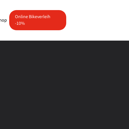
Online Bikeverleih
shop
-10%
e"