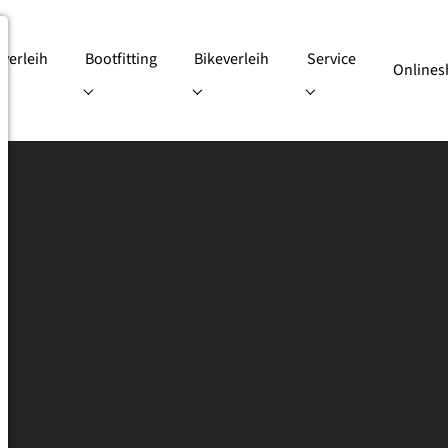
iverleih
Bootfitting
Bikeverleih
Service
Online
"
or "Online Skiverleih"
Submenu for "Bootfitting"
Submenu for "Bikeverleih"
Submenu for "Servic