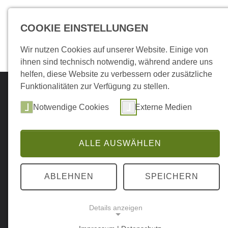
Skip to main navigation
Skip to main content
Skip to page footer
COOKIE EINSTELLUNGEN
Sportshops
Online Sk
Submenu for "Sportshops
Submenu f
Wir nutzen Cookies auf unserer Website. Einige von
ihnen sind technisch notwendig, während andere uns
helfen, diese Website zu verbessern oder zusätzliche
Funktionalitäten zur Verfügung zu stellen.
Notwendige Cookies
Externe Medien
ALLE AUSWÄHLEN
ABLEHNEN
SPEICHERN
Details anzeigen