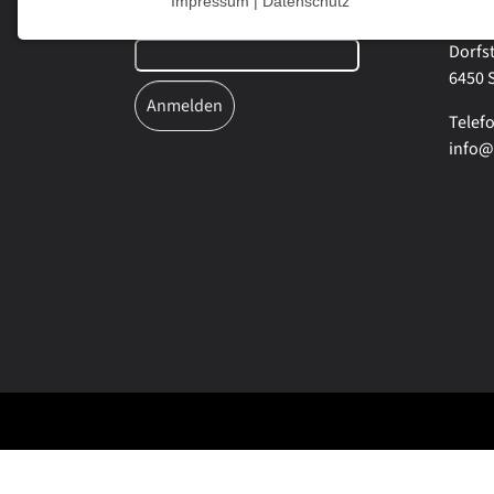
Impressum | Datenschutz
NOTWENDIGE COOKIES
E-Mail-Adresse
*
Sport
Dorfs
Notwendige Cookies ermöglichen grundlegende
6450 S
Funktionen und sind für die einwandfreie Funktion
der Website erforderlich.
Telefo
info@
Einverständnis-Cookie
Name:
cookie_consent
Zweck:
Dieser Cookie speichert die
ausgewählten Einverständnis-
Optionen des Benutzers
Cookie
Laufzeit:
1 Jahr