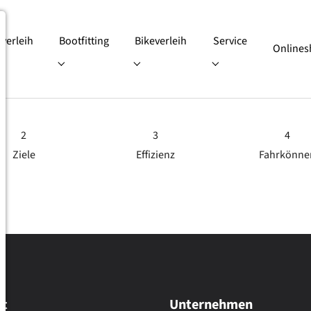
iverleih
Bootfitting
Bikeverleih
Service
Online
"
or "Online Skiverleih"
Submenu for "Bootfitting"
Submenu for "Bikeverleih"
Submenu for "Servic
2
3
4
Ziele
Effizienz
Fahrkönne
ut
Unternehmen