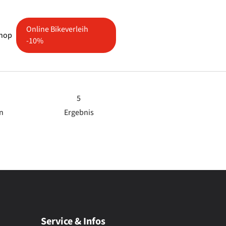
Online Bikeverleih
shop
-10%
e"
5
n
Ergebnis
Service & Infos