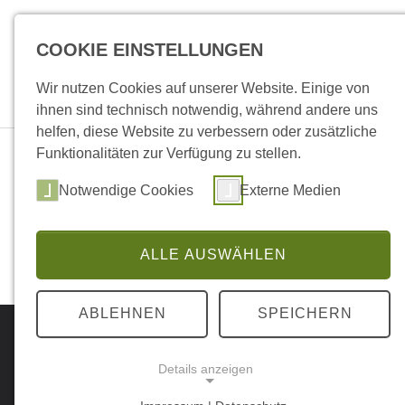
Skip to main navigation
Skip to main content
Skip to page footer
COOKIE EINSTELLUNGEN
Sportshops
Online Sk
Submenu for "Sportshops
Submenu f
Wir nutzen Cookies auf unserer Website. Einige von
ihnen sind technisch notwendig, während andere uns
helfen, diese Website zu verbessern oder zusätzliche
Funktionalitäten zur Verfügung zu stellen.
1
Notwendige Cookies
Externe Medien
Gelände
Jetzt Konfigurator starten!
ALLE AUSWÄHLEN
ABLEHNEN
SPEICHERN
Details anzeigen
Newsletter
Abo